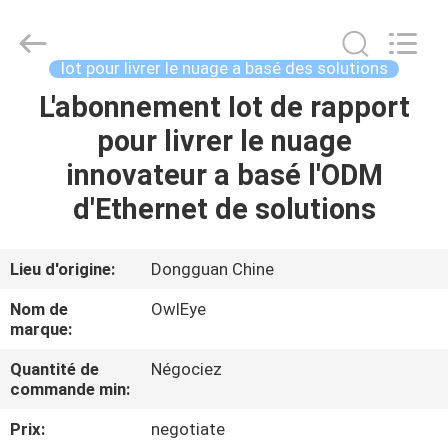
-
2026
3tech
corporate
limited.
Iot pour livrer le nuage a basé des solutions
All
Rights
Reserved.
L'abonnement Iot de rapport
MAISON
pour livrer le nuage
PRODUITS
innovateur a basé l'ODM
d'Ethernet de solutions
AU
SUJET
Lieu d'origine:
Dongguan Chine
DE
Nom de
OwlEye
NOUS
marque:
Quantité de
Négociez
commande min:
VISITE
D'USINE
Prix:
negotiate