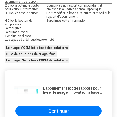
abonnement de rapport
2.Click ajoutent le bouton
Souscrivez au rapport correspondant et
pour écrire l'information
envoyez-le à l'adresse email spécifique
3.Click éditent le bouton
Peut modifier la boîte aux lettres et modifier le
rapport d'abonnement
4.Click le bouton de
Supprimez cette information
suppression.
Remarques
Résultat d'essai
Conclusion d'essai
□Le □ passé a échoué le □ exempté
Le nuage d'OEM Iot a basé des solutions
ODM de solutions de nuage d'Iot
Le nuage d'Iot a basé l'ODM de solutions
L'abonnement Iot de rapport pour
livrer le nuage innovateur a basé
l'ODM d'Ethernet de solutions
Continuer