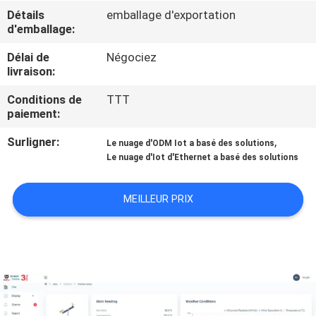
Détails
emballage d'exportation
d'emballage:
CONTRÔLE
DE
Délai de
Négociez
livraison:
QUALITÉ
Conditions de
TTT
paiement:
CONTACTEZ-
Surligner:
,
Le nuage d'ODM Iot a basé des solutions
NOUS
Le nuage d'Iot d'Ethernet a basé des solutions
DEMANDEZ
MEILLEUR PRIX
UNE
CITATION
PLAN
DU