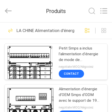
-
2026
3tech
Produits
corporate
limited.
All
Rights
Reserved.
MAISON
25
LA CHINE Alimentation d'énergie incluse de mod
Solutions hybrides
PRODUITS
de puissance
Petit Smps a inclus
l'alimentation d'énergie
AU
de mode de
SUJET
commutateur 3 poids de
negotiate MOQ:Négociez
la phase 32.5kg
DE
CONTACT
24
NOUS
Solutions de
Alimentation d'énergie
d'OEM Smps d'ODM
VISITE
puissance de
avec le support de 19
pouces pour le réseau
D'USINE
negotiate MOQ:Négociez
télécom