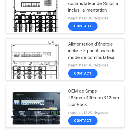
commutateur de Smps a
inclus l'alimentation
10
d'énergie 50kg pour
negotiate MOQ:Négociez
l'OEM optique de réseau
Système de contrôle
CONTACT
de fibre
à distance d'IOT
Alimentation d'énergie
incluse 3 par phases de
mode de commutateur
DC40V avec le sous
negotiate MOQ:Négociez
support de 19 pouces
CONTACT
6
Infrastructure de
OEM de Smps
483mmx400mmx312mm
calcul de bord
LionRock
d'approvisionnement de
negotiate MOQ:Négociez
courant alternatif de 35A
CONTACT
60Hz