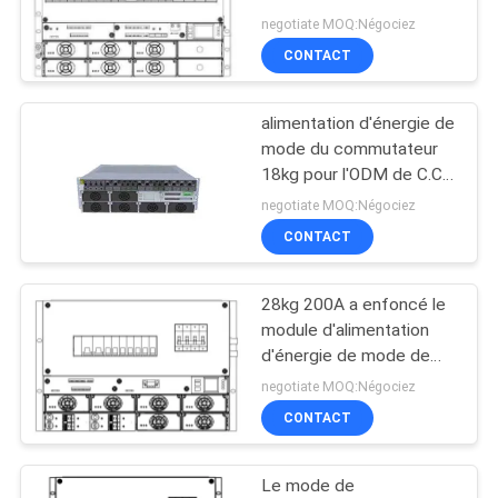
commutateur, ODM
negotiate MOQ:Négociez
SITE
d'OEM de C.C Smps
CONTACT
LionRock à C.A.
71
PRIVACY
alimentation d'énergie de
générateur diesel
POLICY
mode du commutateur
18kg pour l'ODM de C.C
incorporé 300A du
negotiate MOQ:Négociez
système -58V
CONTACT
28kg 200A a enfoncé le
11
module d'alimentation
Data Center
d'énergie de mode de
commutateur
negotiate MOQ:Négociez
préfabriqué
483x400x312mm
CONTACT
Le mode de