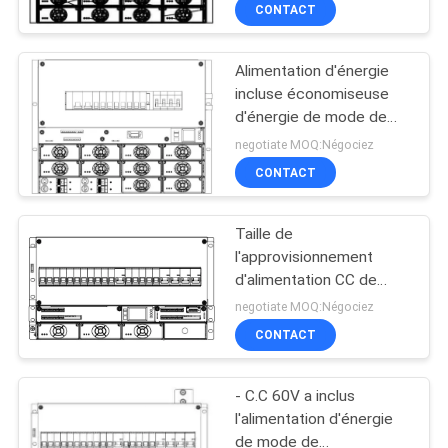
d'Access
CONTACT
CONTRÔLE
Alimentation d'énergie
DE
10
incluse économiseuse
QUALITÉ
d'énergie de mode de
Solutions d'énergie
commutateur Smps 40kg
negotiate MOQ:Négociez
solaire
35A 60Hz
CONTACTEZ-
CONTACT
NOUS
Taille de
l'approvisionnement
DEMANDEZ
d'alimentation CC de
32
LionRock Smps 267mm
UNE
negotiate MOQ:Négociez
pour l'équipement de
CONTACT
CITATION
transmission
Cabinet d'énergie
- C.C 60V a inclus
PLAN
l'alimentation d'énergie
DU
de mode de