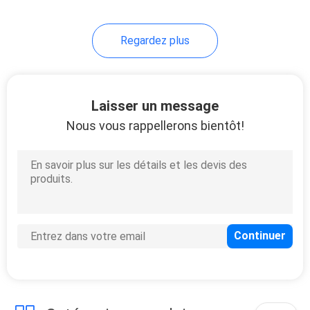
16
Regardez plus
Alimentation
d'énergie incluse de
mode de
Laisser un message
Nous vous rappellerons bientôt!
commutateur
11
Iot pour livrer le
nuage a basé des
solutions