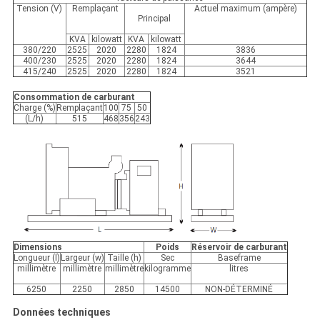
Tension (V)
Remplaçant
Actuel maximum (ampère)
Principal
KVA
kilowatt
KVA
kilowatt
380/220
2525
2020
2280
1824
3836
400/230
2525
2020
2280
1824
3644
415/240
2525
2020
2280
1824
3521
Consommation de carburant
Charge (%)
Remplaçant
100
75
50
(L/h)
515
468
356
243
Dimensions
Poids
Réservoir de carburant
Longueur (l)
Largeur (w)
Taille (h)
Sec
Baseframe
millimètre
millimètre
millimètre
kilogramme
litres
6250
2250
2850
14500
NON-DÉTERMINÉ
Données techniques