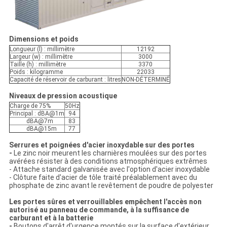
Dimensions et poids
Longueur (l) : millimètre
12192
Largeur (w) : millimètre
3000
Taille (h) : millimètre
3370
Poids : kilogramme
22033
Capacité de réservoir de carburant : litres
NON-DÉTERMINÉ
Niveaux de pression acoustique
Charge de 75%
50Hz
Principal : dBA@1m
94
dBA@7m
83
dBA@15m
77
Serrures et poignées d'acier inoxydable sur des portes
-
Le zinc noir meurent les charnières moulées sur des portes
avérées résister à des conditions atmosphériques extrêmes
- Attache standard galvanisée avec l'option d'acier inoxydable
- Clôture faite d'acier de tôle traité préalablement avec du
phosphate de zinc avant le revêtement de poudre de polyester
Les portes sûres et verrouillables empêchent l'accès non
autorisé au panneau de commande, à la suffisance de
carburant et à la batterie
-
Boutons d'arrêt d'urgence montés sur la surface d'extérieur