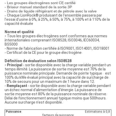
- Les groupes électrogènes sont CE certifié
- Briseur manuel standard de la sortie 3P
- Drains de liquide réfrigérant et de pétrole avec la valve
-
Chaque LionRock® produisant de l'ensemble passera par
l'essai d'usine à 0%, à 25%, à 50%, à 75%, à 100% et à 110% de la
capacité évaluée
Norme et qualité
-
Tous les groupes électrogènes sont conformes aux normes
internationales comprenant ISO8528, ISO3046, IEC60034,
BS5000
- Norme de fabrication certifiée à ISO9001, ISO14001, ISO18001
- Certificat de la CE pour le groupe électrogène
Définition de évaluation selon ISO8528
- Principal
- sortie disponible avec la charge variable pendant un
temps illimité. La puissance de sortie moyenne est 70% de la
puissance nominale principale. Demande de pointe typique est
100% du kWe évalué principal avec la capacité de surcharge de
10% de secours pour un maximum de 1 heure dans 12.
-
Remplaçant
- sortie disponible avec la charge variable pendant
un échec normal d'alimentation d'énergie. La puissance de
sortie moyenne est 80% de la puissance nominale de réserve.
Délai de fonctionnement annuel typique moins que 500hours.
Aucune surcharge n'est disponible.
Puissance
Estimations à 0,8
facteurs de puissance