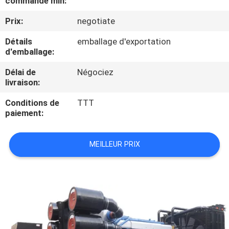
commande min:
Prix:
negotiate
CONTRÔLE
DE
Détails
emballage d'exportation
d'emballage:
QUALITÉ
Délai de
Négociez
livraison:
CONTACTEZ-
Conditions de
TTT
NOUS
paiement:
DEMANDEZ
MEILLEUR PRIX
UNE
CITATION
PLAN
DU