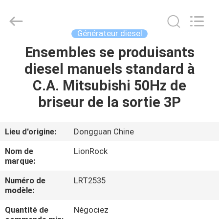
-
2026
3tech
corporate
limited.
Générateur diesel
All
Rights
Reserved.
Ensembles se produisants
MAISON
diesel manuels standard à
PRODUITS
C.A. Mitsubishi 50Hz de
briseur de la sortie 3P
AU
SUJET
Lieu d'origine:
Dongguan Chine
DE
Nom de
LionRock
NOUS
marque:
Numéro de
LRT2535
modèle:
VISITE
D'USINE
Quantité de
Négociez