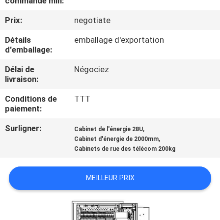
commande min:
Prix:
negotiate
CONTRÔLE
DE
Détails
emballage d'exportation
d'emballage:
QUALITÉ
Délai de
Négociez
livraison:
CONTACTEZ-
Conditions de
TTT
NOUS
paiement:
Surligner:
,
Cabinet de l'énergie 28U
DEMANDEZ
,
Cabinet d'énergie de 2000mm
Cabinets de rue des télécom 200kg
UNE
CITATION
MEILLEUR PRIX
PLAN
DU