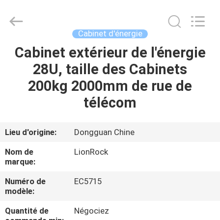
-
2026
3tech
corporate
limited.
Cabinet d'énergie
All
Rights
Reserved.
Cabinet extérieur de l'énergie
MAISON
28U, taille des Cabinets
PRODUITS
200kg 2000mm de rue de
télécom
AU
SUJET
Lieu d'origine:
Dongguan Chine
DE
Nom de
LionRock
NOUS
marque:
Numéro de
EC5715
modèle:
VISITE
D'USINE
Quantité de
Négociez