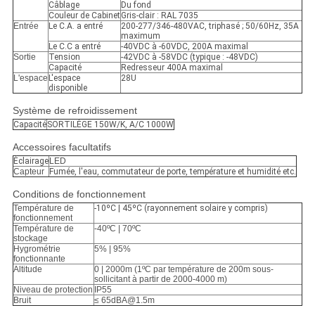
Câblage
Du fond
Couleur de Cabinet
Gris-clair : RAL 7035
Entrée
Le C.A. a entré
200-277/346-480VAC, triphasé ; 50/60Hz, 35A
maximum
Le C.C a entré
-40VDC à -60VDC, 200A maximal
Sortie
Tension
-42VDC à -58VDC (typique : -48VDC)
Capacité
Redresseur 400A maximal
L'espace
L'espace
28U
disponible
Système de refroidissement
Capacité
SORTILÈGE 150W/K, A/C 1000W
Accessoires facultatifs
Éclairage
LED
Capteur
Fumée, l'eau, commutateur de porte, température et humidité etc.
Conditions de fonctionnement
Température de
-10ºC | 45ºC (rayonnement solaire y compris)
fonctionnement
Température de
-40ºC | 70ºC
stockage
Hygrométrie
5% | 95%
fonctionnante
Altitude
0 | 2000m (1ºC par température de 200m sous-
sollicitant à partir de 2000-4000 m)
Niveau de protection
IP55
Bruit
≤ 65dBA@1.5m