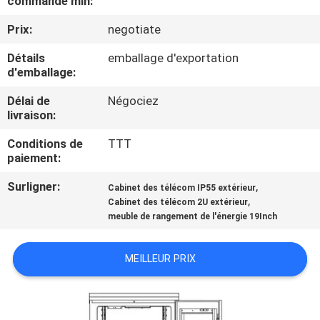
commande min:
Prix:
negotiate
CONTRÔLE
DE
Détails
emballage d'exportation
d'emballage:
QUALITÉ
Délai de
Négociez
livraison:
CONTACTEZ-
Conditions de
TTT
NOUS
paiement:
Surligner:
,
Cabinet des télécom IP55 extérieur
DEMANDEZ
,
Cabinet des télécom 2U extérieur
meuble de rangement de l'énergie 19Inch
UNE
CITATION
MEILLEUR PRIX
PLAN
DU