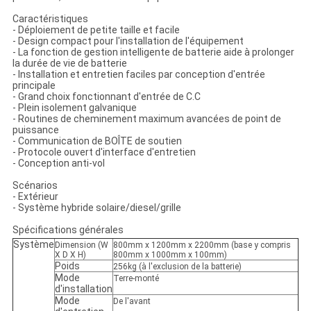
Caractéristiques
- Déploiement de petite taille et facile
- Design compact pour l'installation de l'équipement
- La fonction de gestion intelligente de batterie aide à prolonger
la durée de vie de batterie
- Installation et entretien faciles par conception d'entrée
principale
- Grand choix fonctionnant d'entrée de C.C
- Plein isolement galvanique
- Routines de cheminement maximum avancées de point de
puissance
- Communication de BOÎTE de soutien
- Protocole ouvert d'interface d'entretien
- Conception anti-vol
Scénarios
- Extérieur
- Système hybride solaire/diesel/grille
Spécifications générales
Système
Dimension (W
800mm x 1200mm x 2200mm (base y compris
X D X H)
800mm x 1000mm x 100mm)
Poids
256kg (à l'exclusion de la batterie)
Mode
Terre-monté
d'installation
Mode
De l'avant