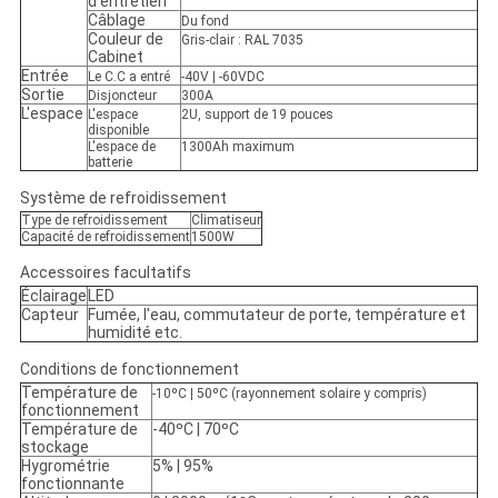
d'entretien
Câblage
Du fond
Couleur de
Gris-clair : RAL 7035
Cabinet
Entrée
Le C.C a entré
-40V | -60VDC
Sortie
Disjoncteur
300A
L'espace
L'espace
2U, support de 19 pouces
disponible
L'espace de
1300Ah maximum
batterie
Système de refroidissement
Type de refroidissement
Climatiseur
Capacité de refroidissement
1500W
Accessoires facultatifs
Éclairage
LED
Capteur
Fumée, l'eau, commutateur de porte, température et
humidité etc.
Conditions de fonctionnement
Température de
-10ºC | 50ºC (rayonnement solaire y compris)
fonctionnement
Température de
-40ºC | 70ºC
stockage
Hygrométrie
5% | 95%
fonctionnante