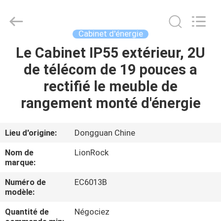
-
2026
3tech
corporate
limited.
Cabinet d'énergie
All
Rights
Reserved.
Le Cabinet IP55 extérieur, 2U
MAISON
de télécom de 19 pouces a
PRODUITS
rectifié le meuble de
rangement monté d'énergie
AU
SUJET
Lieu d'origine:
Dongguan Chine
DE
Nom de
LionRock
NOUS
marque:
Numéro de
EC6013B
modèle:
VISITE
D'USINE
Quantité de
Négociez