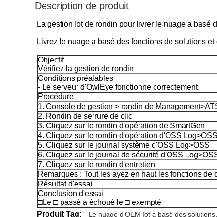
Description de produit
La gestion Iot de rondin pour livrer le nuage a basé 
Livrez le nuage a basé des
fonctions de
solutions
et
Objectif
Vérifiez la gestion de rondin
Conditions préalables
- Le serveur d'OwlEye fonctionne correctement.
Procédure
1. Console de gestion > rondin de Management>ATS
2. Rondin de serrure de clic
3. Cliquez sur le rondin d'opération de SmartGen
4. Cliquez sur le rondin d'opération d'OSS Log>OSS
5. Cliquez sur le journal système d'OSS Log>OSS
6. Cliquez sur le journal de sécurité d'OSS Log>OS
7. Cliquez sur le rondin d'entretien
Remarques : Tout les ayez en haut les fonctions de 
Résultat d'essai
Conclusion d'essai
□Le □ passé a échoué le □ exempté
Produit Tag:
Le nuage d'OEM Iot a basé des solutions
,