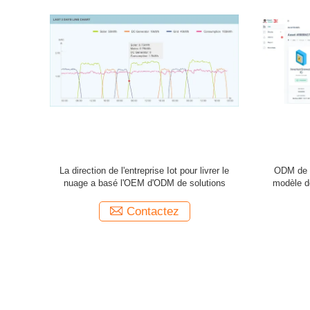
uage d'Iot de
L'Ethernet Iot pour livrer le nuage a basé des
Configur
te de carte
solutions pour l'OEM de gestion de nom de
innova
bibliothèque
Contactez