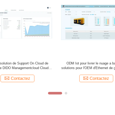
ation Iot To modèle livrent le nuage
4G Iot pour livrer le nuage a 
teur a basé des solutions à l'ODM
solutions pour la gestion d'
d'OEM de clients
Contactez
Contactez