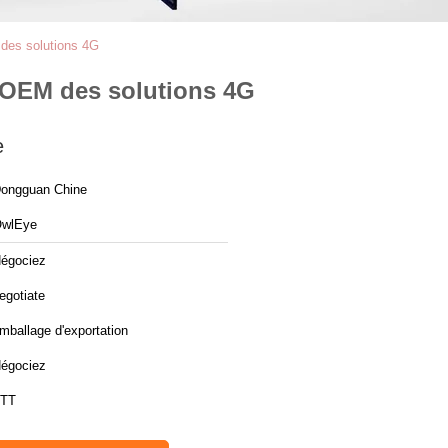
EM des solutions 4G
M d'OEM des solutions 4G
e
ongguan Chine
wlEye
égociez
egotiate
mballage d'exportation
égociez
TT