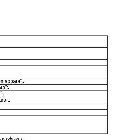
n apparaît.
raît.
t.
raît.
de solutions