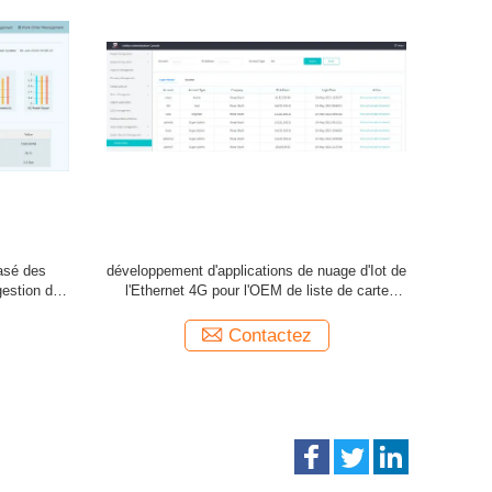
basé des
L'abonnement Iot de rapport pour livrer le
La direct
alarme
nuage innovateur a basé l'ODM d'Ethernet de
nuage 
solutions
Contactez