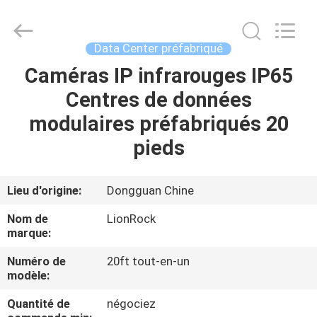
-
2026
3tech
corporate
limited.
Data Center préfabriqué
All
Rights
Reserved.
Caméras IP infrarouges IP65
MAISON
Centres de données
PRODUITS
modulaires préfabriqués 20
pieds
AU
SUJET
Lieu d'origine:
Dongguan Chine
DE
Nom de
LionRock
NOUS
marque:
Numéro de
20ft tout-en-un
modèle:
VISITE
D'USINE
Quantité de
négociez