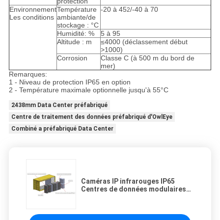
protection
Environnement
Température
-20 à 45
/-40 à 70
2
Les conditions
ambiante/de
stockage : °C
Humidité: %
5 à 95
Altitude : m
≤4000 (déclassement début
>1000)
Corrosion
Classe C (à 500 m du bord de
mer)
Remarques:
1 - Niveau de protection IP65 en option
2 - Température maximale optionnelle jusqu'à 55°C
2438mm Data Center préfabriqué
Centre de traitement des données préfabriqué d'OwlEye
Combiné a préfabriqué Data Center
Caméras IP infrarouges IP65
Centres de données modulaires
préfabriqués 20 pieds