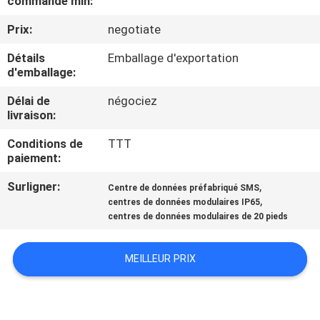
commande min:
Prix:
negotiate
CONTRÔLE
DE
Détails
Emballage d'exportation
d'emballage:
QUALITÉ
Délai de
négociez
livraison:
CONTACTEZ-
Conditions de
TTT
NOUS
paiement:
Surligner:
,
Centre de données préfabriqué SMS
DEMANDEZ
,
centres de données modulaires IP65
centres de données modulaires de 20 pieds
UNE
CITATION
MEILLEUR PRIX
PLAN
DU