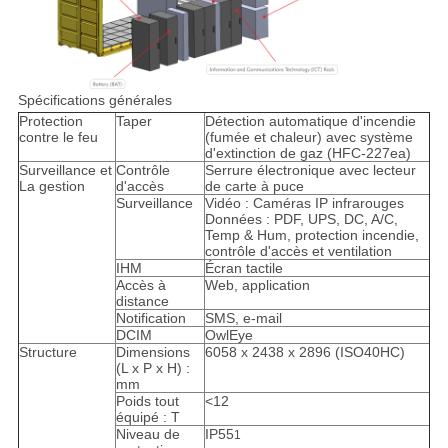
Spécifications générales
Protection
Taper
Détection automatique d'incendie
contre le feu
(fumée et chaleur) avec système
d'extinction de gaz (HFC-227ea)
Surveillance et
Contrôle
Serrure électronique avec lecteur
La gestion
d'accès
de carte à puce
Surveillance
Vidéo : Caméras IP infrarouges
Données : PDF, UPS, DC, A/C,
Temp & Hum, protection incendie,
contrôle d'accès et ventilation
IHM
Écran tactile
Accès à
Web, application
distance
Notification
SMS, e-mail
DCIM
OwlEye
Structure
Dimensions
6058 x 2438 x 2896 (ISO40HC)
(L x P x H) :
mm
Poids tout
<12
équipé : T
Niveau de
IP55
1