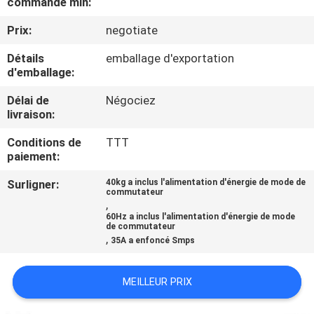
commande min:
Prix:
negotiate
CONTRÔLE
DE
Détails
emballage d'exportation
d'emballage:
QUALITÉ
Délai de
Négociez
livraison:
CONTACTEZ-
Conditions de
TTT
NOUS
paiement:
Surligner:
40kg a inclus l'alimentation d'énergie de mode de
DEMANDEZ
commutateur
,
UNE
60Hz a inclus l'alimentation d'énergie de mode
de commutateur
,
CITATION
35A a enfoncé Smps
MEILLEUR PRIX
PLAN
DU