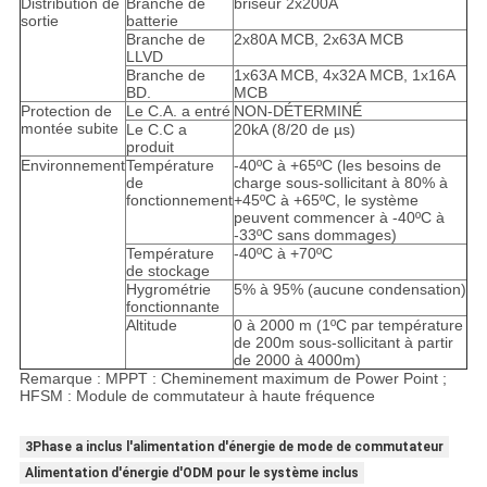
Distribution de
Branche de
briseur 2x200A
sortie
batterie
Branche de
2x80A MCB, 2x63A MCB
LLVD
Branche de
1x63A MCB, 4x32A MCB, 1x16A
BD.
MCB
Protection de
Le C.A. a entré
NON-DÉTERMINÉ
montée subite
Le C.C a
20kA (8/20 de µs)
produit
Environnement
Température
-40ºC à +65ºC (les besoins de
de
charge sous-sollicitant à 80% à
fonctionnement
+45ºC à +65ºC, le système
peuvent commencer à -40ºC à
-33ºC sans dommages)
Température
-40ºC à +70ºC
de stockage
Hygrométrie
5% à 95% (aucune condensation)
fonctionnante
Altitude
0 à 2000 m (1ºC par température
de 200m sous-sollicitant à partir
de 2000 à 4000m)
Remarque : MPPT : Cheminement maximum de Power Point ;
HFSM : Module de commutateur à haute fréquence
3Phase a inclus l'alimentation d'énergie de mode de commutateur
Alimentation d'énergie d'ODM pour le système inclus