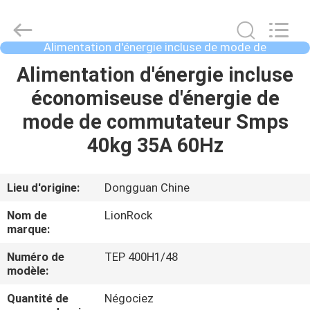
-
2026
3tech
corporate
limited.
Alimentation d'énergie incluse de mode de
All
commutateur
Rights
Reserved.
MAISON
Alimentation d'énergie incluse
économiseuse d'énergie de
PRODUITS
mode de commutateur Smps
40kg 35A 60Hz
AU
SUJET
Lieu d'origine:
Dongguan Chine
DE
Nom de
LionRock
NOUS
marque:
Numéro de
TEP 400H1/48
modèle:
VISITE
D'USINE
Quantité de
Négociez