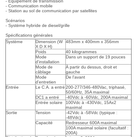
- Équipement de transmission
- Communication mobile
- Station au sol de communication par satellites
Scénarios
- Système hybride de diesel/grille
Spécifications générales
Système
Dimension (W
483mm x 400mm x 356mm
X D X H)
Poids
40 kilogrammes
Mode
Dans un support de 19 pouces
d'installation
Mode de
À partir du dessus, droit et
câblage
gauche
Mode
De l'avant
d'entretien
Entrée
Le C.A. a entré
200-277/346-480Vac, triphasé,
50/60Hz, 35A maximal
DC1 a entré
-40Vdc à -60Vdc, 200A maximal
Entrée solaire
100Vdc à -430Vdc, 15Ax2
maximal
Sortie
Tension
-42Vdc à -58Vdc (typique :
-48Vdc)
Capacité
Redresseur 600A maximal
100A maximal solaire (facultatif :
200A)