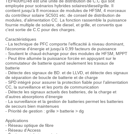
TEP400H1/48 est une unité de distribution de C.C qui soit
employée pour scénarios hybrides solaires/diesel/grille. Il
contient jusqu'à 8 morceaux de modules de HFSM, 4 morceaux
du contrôleur solaire SC501 etc. de conseil de distribution de
modules, d'alimentation CC. La fonction rassemble la puissance
fournie multiple de solaire, de diesel, et grille, et convertis que
c'est sortie de C.C pour des charges.
Caractéristiques
- La technique de PFC comporte l'efficacité à niveau dominant,
l'économie d'énergie et jusqu'à 0,99 facteurs de puissance
- Soutient le chaud-échange pour des modules de HFSM, MPPT
- Peut être allumée la puissance forcée en appuyant sur le
commutateur de batterie quand seulement les travaux de
batterie
- Détecte des signaux de BD. et de LLVD, et détecte des signaux
de séparation de boucle de batterie et de charge
- SPD intégré pour assurer la protection fiable pour l'alimentation
CC, la surveillance et les ports de communication
- Détecte les signaux actuels des batteries, de la charge et
d'autres absorptions d'énergie
- La surveillance et la gestion de batteries permet les batteries
de secours bien maintenues
- Priorité de gestion : grille > batterie > dg
Applications
- Réseau optique de fibre
- Réseau d'Access